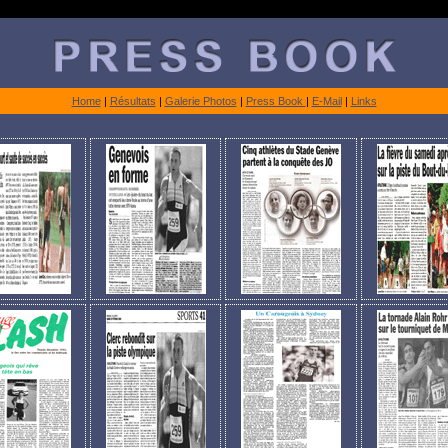
Home
|
Résultats
|
Galerie Photos
|
Press Book
|
E-Mail
|
Links